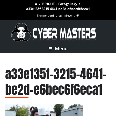
/
BRIGHT – Fotogallery
/
a33e135f-3215-4641-be2d-e6bec6f6eca1
Non perderti i prossimi eventi
Menu
a33e135f-3215-4641-
be2d-e6bec6f6eca1