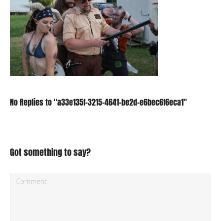
No Replies to "a33e135f-3215-4641-be2d-e6bec6f6eca1"
Got something to say?