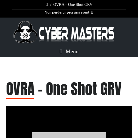
/
OVRA – One Shot GRV
Non perderti i prossimi eventi
Menu
OVRA – One Shot GRV