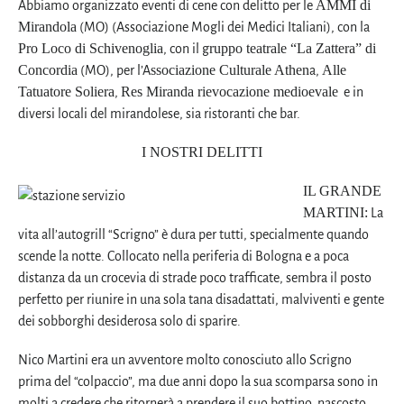
AMMI di
Abbiamo organizzato eventi di cene con delitto per le
Mirandola
(MO) (Associazione Mogli dei Medici Italiani), con la
Pro Loco di Schivenoglia
ruppo teatrale “La Zattera” di
, con il g
Concordia
ssociazione Culturale Athen
Alle
(MO), per l’A
a,
Tatuatore Soliera
Res Miranda rievocazione medioevale
,
e in
diversi locali del mirandolese, sia ristoranti che bar.
I NOSTRI DELITTI
IL GRANDE
MARTINI:
La
vita all’autogrill “Scrigno” è dura per tutti, specialmente quando
scende la notte. Collocato nella periferia di Bologna e a poca
distanza da un crocevia di strade poco trafficate, sembra il posto
perfetto per riunire in una sola tana disadattati, malviventi e gente
dei sobborghi desiderosa solo di sparire.
Nico Martini era un avventore molto conosciuto allo Scrigno
prima del “colpaccio”, ma due anni dopo la sua scomparsa sono in
molti a credere che ritornerà a prendere il suo bottino, nascosto