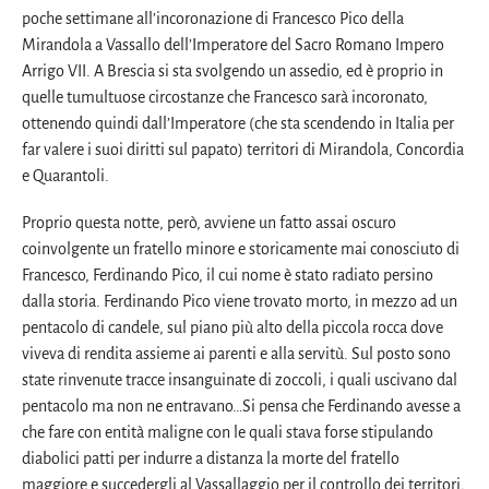
poche settimane all’incoronazione di Francesco Pico della
Mirandola a Vassallo dell’Imperatore del Sacro Romano Impero
Arrigo VII. A Brescia si sta svolgendo un assedio, ed è proprio in
quelle tumultuose circostanze che Francesco sarà incoronato,
ottenendo quindi dall’Imperatore (che sta scendendo in Italia per
far valere i suoi diritti sul papato) territori di Mirandola, Concordia
e Quarantoli.
Proprio questa notte, però, avviene un fatto assai oscuro
coinvolgente un fratello minore e storicamente mai conosciuto di
Francesco, Ferdinando Pico, il cui nome è stato radiato persino
dalla storia. Ferdinando Pico viene trovato morto, in mezzo ad un
pentacolo di candele, sul piano più alto della piccola rocca dove
viveva di rendita assieme ai parenti e alla servitù. Sul posto sono
state rinvenute tracce insanguinate di zoccoli, i quali uscivano dal
pentacolo ma non ne entravano…Si pensa che Ferdinando avesse a
che fare con entità maligne con le quali stava forse stipulando
diabolici patti per indurre a distanza la morte del fratello
maggiore e succedergli al Vassallaggio per il controllo dei territori,