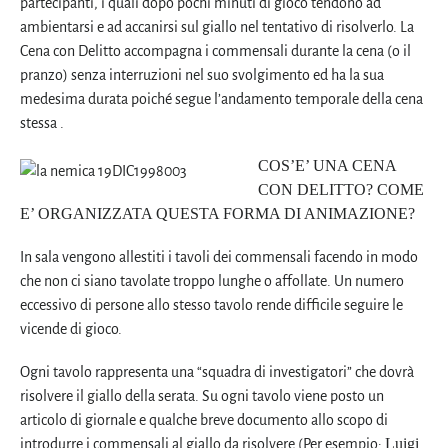
partecipanti, i quali dopo pochi minuti di gioco tendono ad
ambientarsi e ad accanirsi sul giallo nel tentativo di risolverlo. La
Cena con Delitto accompagna i commensali durante la cena (o il
pranzo) senza interruzioni nel suo svolgimento ed ha la sua
medesima durata poiché segue l’andamento temporale della cena
stessa .
COS’E’ UNA CENA
CON DELITTO? COME
E’ ORGANIZZATA QUESTA FORMA DI ANIMAZIONE?
In sala vengono allestiti i tavoli dei commensali facendo in modo
che non ci siano tavolate troppo lunghe o affollate. Un numero
eccessivo di persone allo stesso tavolo rende difficile seguire le
vicende di gioco.
Ogni tavolo rappresenta una “squadra di investigatori” che dovrà
risolvere il giallo della serata. Su ogni tavolo viene posto un
articolo di giornale e qualche breve documento allo scopo di
Luigi
introdurre i commensali al giallo da risolvere (Per esempio: