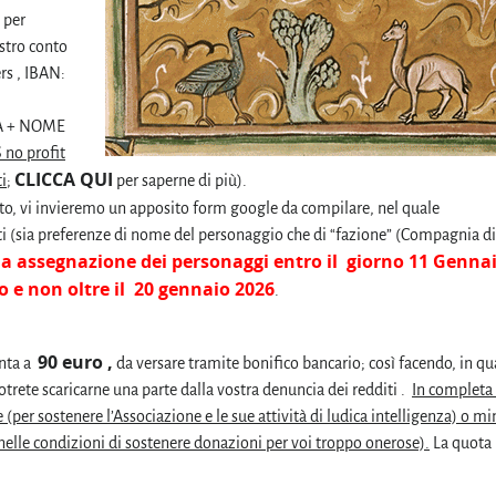
 per
ostro conto
rs , IBAN:
A + NOME
S no profit
CLICCA QUI
i
;
per saperne di più).
gato, vi invieremo un apposito form google da compilare, nel quale
osti (sia preferenze di nome del personaggio che di “fazione” (Compagnia di
ma assegnazione dei personaggi entro il giorno 11 Genna
 e non oltre il 20 gennaio 2026
.
90 euro ,
onta a
da versare tramite bonifico bancario; così facendo, in q
trete scaricarne una parte dalla vostra denuncia dei redditi .
In completa 
(per sostenere l’Associazione e le sue attività di ludica intelligenza) o mi
e nelle condizioni di sostenere donazioni per voi troppo onerose).
La quota