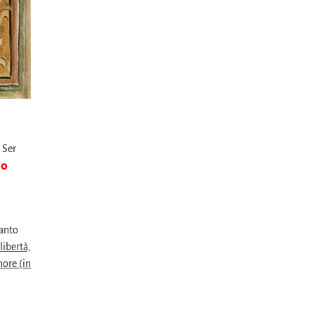
 Ser
io
uanto
libertà,
nore (in