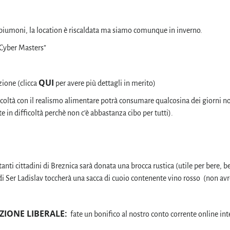
 piumoni, la location è riscaldata ma siamo comunque in inverno.
“Cyber Masters”
QUI
zione (clicca
per avere più dettagli in merito)
ficoltà con il realismo alimentare potrà consumare qualcosina dei giorni no
 in difficoltà perchè non c’è abbastanza cibo per tutti).
tanti cittadini di Breznica sarà donata una brocca rustica (utile per bere, b
i Ser Ladislav toccherà una sacca di cuoio contenente vino rosso (non avr
ZIONE LIBERALE
:
fate un bonifico al nostro conto corrente online int