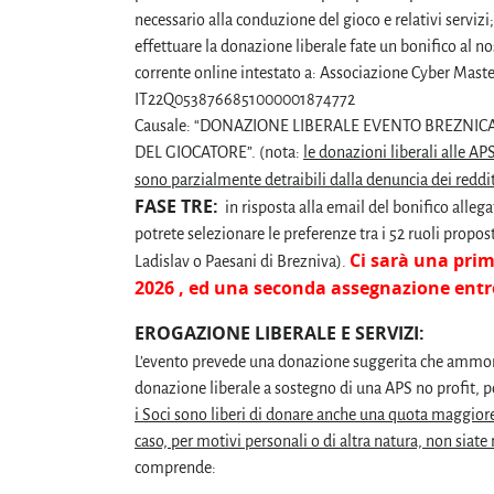
necessario alla conduzione del gioco e relativi servizi;
effettuare la donazione liberale fate un bonifico al n
corrente online intestato a: Associazione Cyber Maste
IT22Q0538766851000001874772
Causale: “DONAZIONE LIBERALE EVENTO BREZNIC
DEL GIOCATORE”. (nota:
le donazioni liberali alle AP
sono parzialmente detraibili dalla denuncia dei reddit
FASE TRE:
in risposta alla email del bonifico alle
potrete selezionare le preferenze tra i 52 ruoli prop
Ci sarà una pri
Ladislav o Paesani di Brezniva).
2026 , ed una seconda assegnazione entro
EROGAZIONE LIBERALE E SERVIZI:
L’evento prevede una donazione suggerita che amm
donazione liberale a sostegno di una APS no profit, po
i Soci sono liberi di donare anche una quota maggiore 
caso, per motivi personali o di altra natura, non siat
comprende: