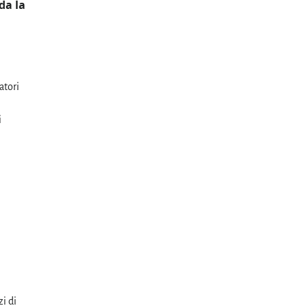
da la
atori
i
zi di