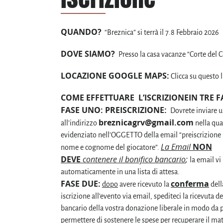
QUANDO?
“Breznica” si terrà il 7.8 Febbraio 2026
DOVE SIAMO?
Presso la casa vacanze “Corte del C
LOCAZIONE GOOGLE MAPS:
Clicca su questo
COME EFFETTUARE L’ISCRIZIONEIN TRE F
FASE UNO: PREISCRIZIONE:
Dovrete inviare 
breznicagrv@gmail.com
all’indirizzo
nella qua
evidenziato nell’OGGETTO della email “preiscrizione
La Email
NON
nome e cognome del giocatore”.
DEVE
contenere il bonifico bancario
;
la email vi 
automaticamente in una lista di attesa.
FASE DUE:
conferma
dopo
avere ricevuto la
dell
iscrizione all’evento via email, spediteci la ricevuta d
bancario della vostra donazione liberale in modo da 
permettere di sostenere le spese per recuperare il mat