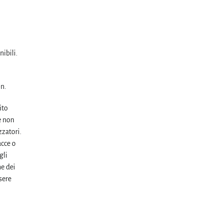
ibili.
on.
ito
e non
zzatori.
acce o
gli
e dei
ssere