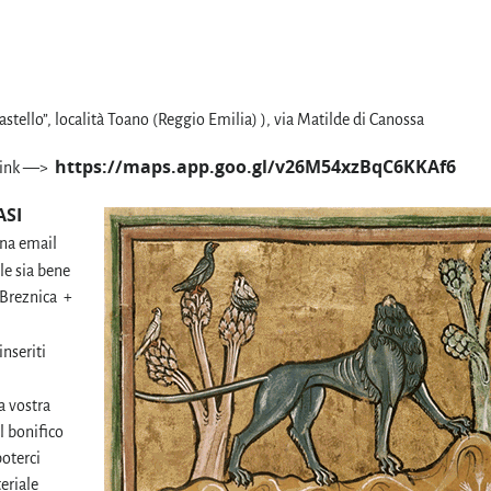
astello”, località Toano (Reggio Emilia) ), via Matilde di Canossa
https://maps.app.goo.gl/v26M54xzBqC6KKAf6
 link —>
ASI
una email
le sia bene
 Breznica +
inseriti
a vostra
el bonifico
poterci
eriale