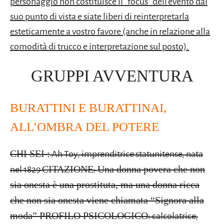
personaggio non costituisce il “focus” dell’evento dal
suo punto di vista e siate liberi di reinterpretarla
esteticamente a vostro favore (anche in relazione alla
comodità di trucco e interpretazione sul posto).
GRUPPI AVVENTURA
BURATTINI E BURATTINAI,
ALL’OMBRA DEL POTERE
CHI SEI :
Ah Toy, imprenditrice statunitense, nata
CITAZIONE
Una donna povera che non
nel 1829
:
sia onesta è una prostituta, ma una donna ricca
che non sia onesta viene chiamata “Signora alla
moda”
PROFILO PSICOLOGICO
: calcolatrice,