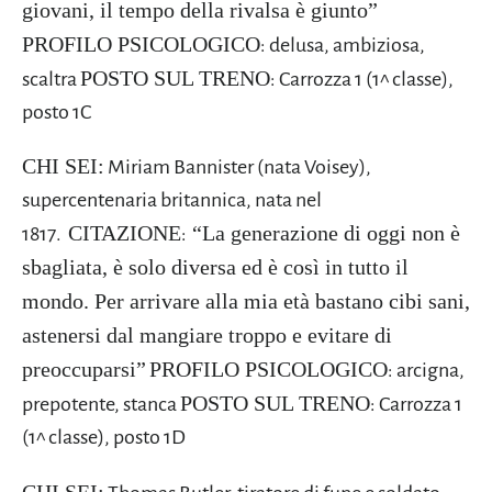
giovani, il tempo della rivalsa è giunto”
PROFILO PSICOLOGICO
: delusa, ambiziosa,
POSTO SUL TRENO
scaltra
: Carrozza 1 (1^ classe),
posto 1C
CHI SEI:
Miriam Bannister (nata Voisey),
supercentenaria britannica, nata nel
CITAZIONE
“La generazione di oggi non è
1817.
:
sbagliata, è solo diversa ed è così in tutto il
mondo. Per arrivare alla mia età bastano cibi sani,
astenersi dal mangiare troppo e evitare di
preoccuparsi”
PROFILO PSICOLOGICO
: arcigna,
POSTO SUL TRENO
prepotente, stanca
: Carrozza 1
(1^ classe), posto 1D
CHI SEI: