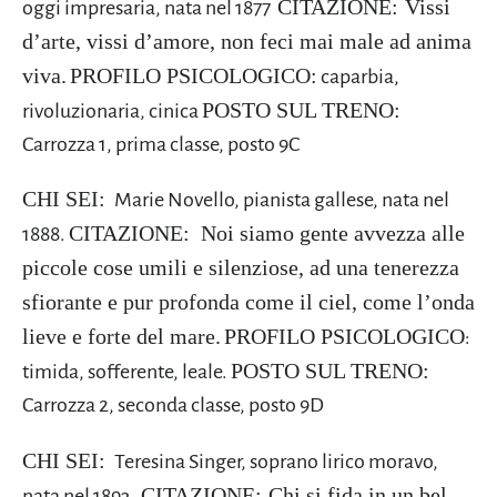
CITAZIONE:
Vissi
oggi impresaria, nata nel 1877
d’arte, vissi d’amore, non feci mai male ad anima
viva.
PROFILO PSICOLOGICO:
caparbia,
POSTO SUL TRENO:
rivoluzionaria, cinica
Carrozza 1, prima classe, posto 9C
CHI SEI:
Marie Novello, pianista gallese, nata nel
CITAZIONE:
Noi siamo gente avvezza alle
1888.
piccole cose umili e silenziose, ad una tenerezza
sfiorante e pur profonda come il ciel, come l’onda
lieve e forte del mare.
PROFILO PSICOLOGICO
:
POSTO SUL TRENO:
timida, sofferente, leale.
Carrozza 2, seconda classe, posto 9D
CHI SEI:
Teresina Singer, soprano lirico moravo,
CITAZIONE:
Chi si fida in un bel
nata nel 1893.