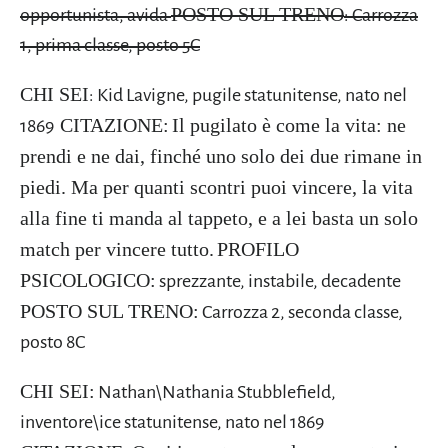
POSTO SUL TRENO
opportunista, avida
: Carrozza
1, prima classe, posto 5C
CHI SEI
: Kid Lavigne, pugile statunitense, nato nel
CITAZIONE:
Il pugilato è come la vita: ne
1869
prendi e ne dai, finché uno solo dei due rimane in
piedi. Ma per quanti scontri puoi vincere, la vita
alla fine ti manda al tappeto, e a lei basta un solo
match per vincere tutto.
PROFILO
PSICOLOGICO:
sprezzante, instabile, decadente
POSTO SUL TRENO:
Carrozza 2, seconda classe,
posto 8C
CHI SEI:
Nathan\Nathania Stubblefield,
inventore\ice statunitense, nato nel 1869