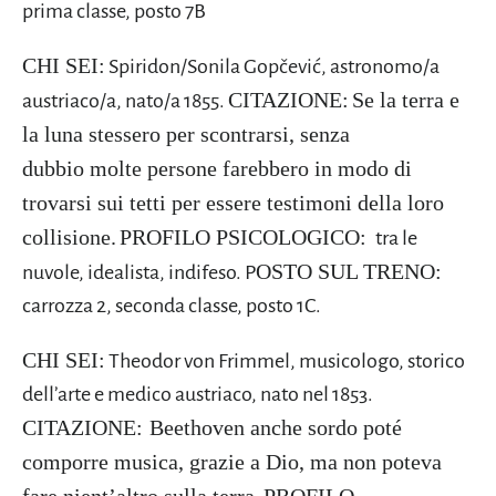
prima classe, posto 7B
CHI SEI:
Spiridon/Sonila Gopčević
, astronomo/a
CITAZIONE:
Se la terra e
austriaco/a, nato/a
1855
.
la luna stessero per scontrarsi, senza
dubbio molte persone farebbero in modo di
trovarsi sui tetti per essere testimoni della loro
collisione.
PROFILO PSICOLOGICO:
tra le
OSTO SUL TRENO:
nuvole, idealista, indifeso. P
carrozza 2, seconda classe, posto 1C.
CHI SEI:
Theodor von Frimmel
, musicologo, storico
dell’arte e medico austriaco, nato nel
1853
.
CITAZIONE:
Beethoven anche sordo poté
comporre musica, grazie a Dio, ma non poteva