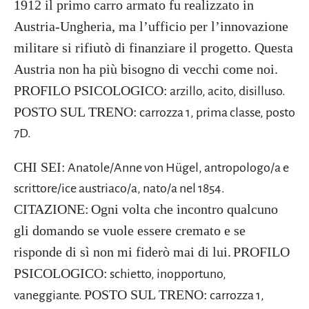
1912 il primo carro armato fu realizzato in
Austria-Ungheria, ma l’ufficio per l’innovazione
militare si rifiutò di finanziare il progetto. Questa
Austria non ha più bisogno di vecchi come noi.
PROFILO PSICOLOGICO:
arzillo, acito, disilluso.
POSTO SUL TRENO:
carrozza 1, prima classe, posto
7D.
CHI SEI:
Anatole/Anne von Hügel
, antropologo/a e
scrittore/ice austriaco/a, nato/a nel
1854
.
CITAZIONE:
Ogni volta che incontro qualcuno
gli domando se vuole essere cremato e se
risponde di sì non mi fiderò mai di lui.
PROFILO
PSICOLOGICO:
schietto, inopportuno,
POSTO SUL TRENO:
vaneggiante.
carrozza 1,