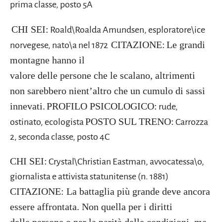
prima classe, posto 5A
CHI SEI:
Roald\Roalda Amundsen, esploratore\ice
CITAZIONE:
Le grandi
norvegese, nato\a nel 1872
montagne hanno il
valore delle persone che le scalano, altrimenti
non sarebbero nient’altro che un cumulo di sassi
innevati.
PROFILO PSICOLOGICO:
rude,
POSTO SUL TRENO:
ostinato, ecologista
Carrozza
2, seconda classe, posto 4C
CHI SEI:
Crystal\Christian Eastman, avvocatessa\o,
giornalista e attivista statunitense (n. 1881)
CITAZIONE
: La battaglia più grande deve
ancora
essere affrontata. Non quella per i diritti
delle
persone o per la parità delle condizioni, ma