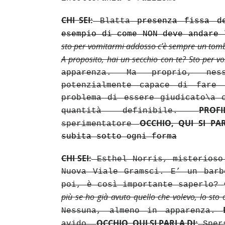
CHI SEI:
Blatta
presenza fissa de
esempio di come NON deve andare
sto per vomitarmi addosso c’è sempre un tombi
A proposito, hai un secchio
con te
?
Sto per v
apparenza. Ma proprio, ness
potenzialmente capace di fare
problema di essere giudicato\a 
PROF
quantità definibile.
OCCHIO, QUI SI PAR
sperimentatore
subita sotto ogni forma
CHI SEI:
Esthel Norris, misterioso
Nuova Viale Gramsci. E’ un barb
poi, è così importante saperlo?
più se ho già avuto quello che volevo, lo st
Nessuna, almeno in apparenza.
OCCHIO, QUI SI PARLA DI:
avido.
Spers