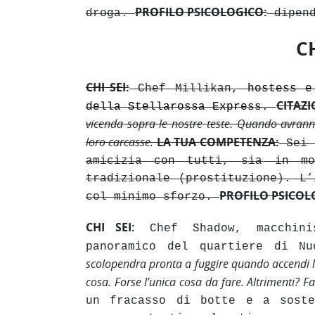
PROFILO PSICOLOGICO:
droga.
dipend
C
CHI SEI:
Chef Millikan
,
hostess e
C
ITAZ
della Stellarossa Express.
vicenda sopra le nostre teste. Quando avranno
loro carcasse.
LA TUA COMPETENZA:
Sei u
amicizia con tutti, sia in mo
tradizionale (prostituzione). L
PROFILO PSICOL
col minimo sforzo.
CHI SEI:
Chef Shadow, macchinis
panoramico del quartiere di N
scolopendra pronta a fuggire quando accendi 
cosa. Forse l’unica cosa da fare.
Altrimenti? Fai
un fracasso di botte e a soste