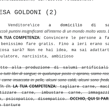
ESA GOLDONI (2)
i, Venditore\ice
a domicilio di sa
ccoli puntini insignificanti all’interno di un mondo molto vasto.
A TUA COMPETENZA:
Convincere le persone a f
 benissimo fare gratis. Fino a ieri erano s
cosa sarà? Non ne hai idea, ma sai adattar
ulatore, narcisista, ambizioso
etto alla produzione di salumi artificial
o tutti libri di sangue; in qualunque posto ci aprano, siamo ros
 carne insaccata in pelle, alcuni sono caldi, alcuni sono freddi
 Eh. Eh.
LA TUA COMPETENZA:
tagliare carne, mac
tizzare carne, imbustare carne, immagazz
OCCHIO, QUI SI PAR
, psicopatico, disempatico.
n torture