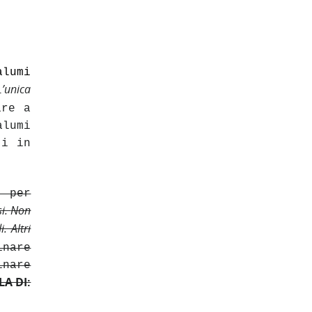
lumi
L’unica
are a
alumi
ti in
i per
si.
Non
. Altri
inare
inare
LA DI: