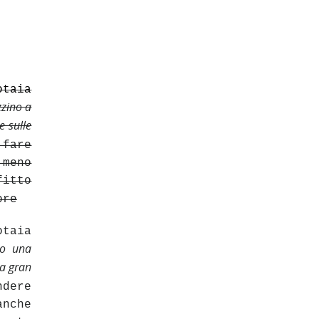
otaia
zzino a
e sulle
 fare
 meno
fitto
ore
taia
ro una
na gran
ndere
anche