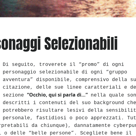
sonaggi Selezionabili
Di seguito, troverete il “promo” di ogni
personaggio selezionabile di ogni “gruppo
avventura” disponibile, comprensivo della s
citazione, delle sue linee caratteriali e d
“Occhio, qui si parla di…”
sezione
nella quale so
descritti i contenuti del suo background ch
potrebbero risultare lesivi della sensibili
personale, fastidiosi o poco apprezzati. Tu
rpretabili da chiunque), dannatamente cyberpu
i o delle “belle persone”. Scegliete bene il