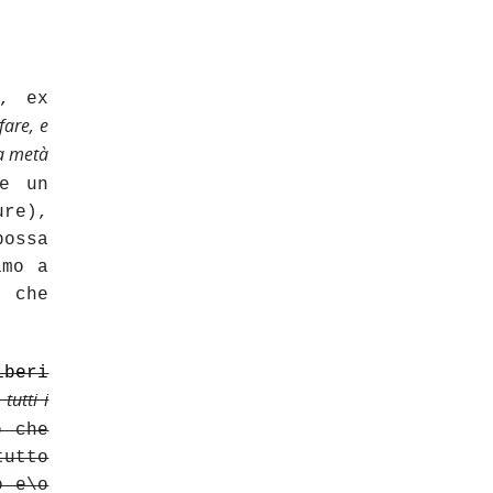
M, ex
fare, e
la metà
e un
ure),
possa
imo a
e che
beri
tutti i
ò che
tutto
o e\o