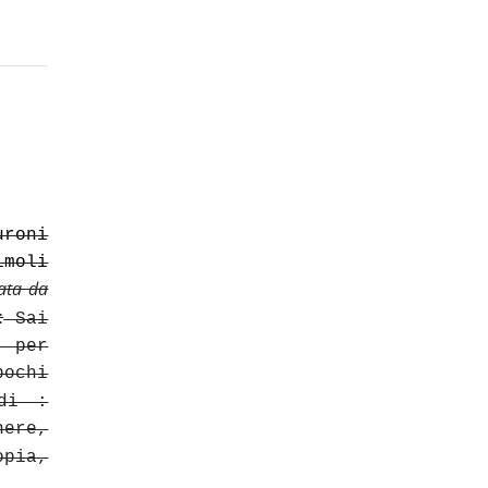
roni
imoli
tata da
:
Sai
i per
pochi
di :
nere,
pia,