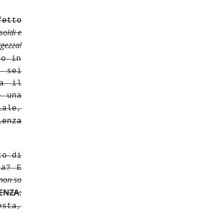
fetto
soldi e
gezza!
o in
 sei
za il
è una
ale,
lenza
to di
sa? E
 non so
ENZA:
sta,