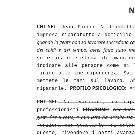
N
CHI SEI:
Jean Pierre \ Jeannette
impresa
riparatutto a domicilio
quando la gente non sa lavorare succedono casi
dei soldi
e del tempo,
avrei fatto tutto m
sofisticato sistema di manute
indicare alle persone come si 
finire alle tue dipendenza. Sai
mettere le mani sul lavoro. A
PROFILO PSICOLOGICO:
ripararle.
Am
CHI SEI:
Nal Vanimant, ex
rip
CITAZIONE
:
Non puoi 
professionisti
gusti. Per il resto, il mio letto ha accolto si
funziona per guastarlo, rimonta
questo, rivendere i pezzi avanz