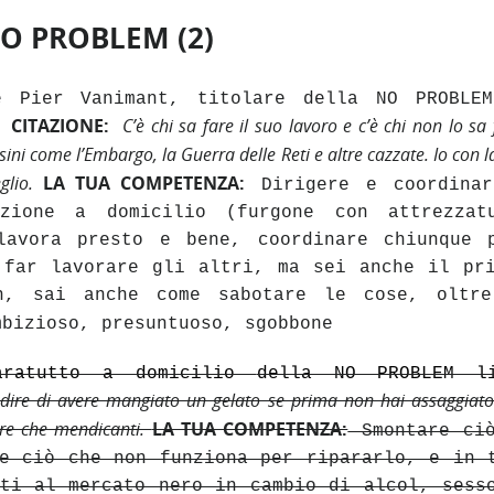
O PROBLEM (2)
 Pier Vanimant, titolare della NO PROBLE
CITAZIONE
:
C’è chi sa fare il suo lavoro e c’è chi non lo sa 
.
ni come l’Embargo, la Guerra delle Reti e altre cazzate. Io con 
eglio.
LA TUA COMPETENZA:
Dirigere e coordinar
nzione a domicilio (furgone con attrezzat
lavora presto e bene, coordinare chiunque 
 far lavorare gli altri, ma sei anche il pr
h, sai anche come sabotare le cose, oltr
bizioso, presuntuoso, sgobbone
aratutto a domicilio
della NO PROBLEM li
dire di avere mangiato un gelato se prima non hai assaggiato 
a re che mendicanti.
LA TUA COMPETENZA:
Smontare ci
re ciò che non funziona per ripararlo, e in 
ati al mercato nero in cambio di alcol, sess