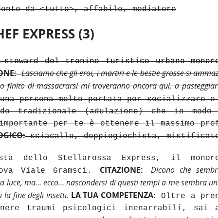
ente da <tutto>, affabile, mediatore
HEF EXPRESS (3)
 steward
del trenino turistico urbano monor
IONE
:
Lasciamo che gli eroi, i martiri e le bestie grosse si amma
 finito di massacrarsi mi troveranno ancora qui, a pasteggiar
na persona molto portata per socializzare e
do tradizionale (adulazione) che in modo
’importante per te è ottenere il massimo pro
OGICO:
sciacallo, doppiogiochista, mistificat
ta dello Stellarossa Express, il monoro
C
ITAZIONE
:
Dicono che semb
uova Viale Gramsci.
la luce, ma… ecco… nascondersi di questi tempi a me sembra u
 la fine degli insetti.
LA TUA COMPETENZA:
Oltre a pre
nere traumi psicologici inenarrabili, sai 