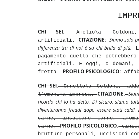
IMPR
CHI SEI:
Amelio\a Goldon
CITAZIONE:
Si
amo
solo pi
artificiali.
differenza tra di noi è su chi brilla di più.
L
pagamento quello che potrebbero
artificiali. E oggi, o domani, 
PROFILO PSICOLOGICO:
fretta.
affab
CHI SEI:
Ornello
\a Goldoni,
add
CITAZIONE:
Siam
l’omonima impresa
.
ricordo chi lo ha detto. Di sicuro, siamo tutti
diventeranno freddi dopo essere stati caldi.
carne, insaccare carne, aroma
PROFILO PSICOLOGICO:
carne.
cinico
brutture personali, uccisioni co