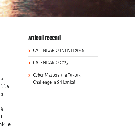
Articoli recenti
CALENDARIO EVENTI 2026
CALENDARIO 2025
Cyber Masters alla Tuktuk
ua
Challenge in Sri Lanka!
ella
no
e
tà
tti i
nk e