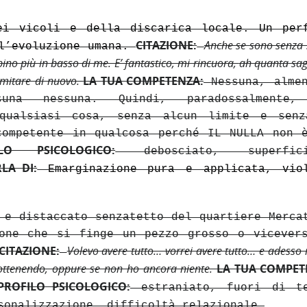
i vicoli e della discarica locale. Un per
CITAZIONE:
Anche se sono senza 
 l’evoluzione umana.
no più in basso di me. E’ fantastico, mi rincuora,
ah quanta sag
omitare di nuovo.
LA TUA COMPETENZA:
Nessuna, almen
una nessuna. Quindi, paradossalmente,
 qualsiasi cosa, senza alcun limite e sen
competente in qualcosa perché IL NULLA non 
ILO PSICOLOGICO:
debosciato, superfici
LA DI:
Emarginazione pura e applicata, vio
 e distaccato senzatetto del quartiere Merca
one che si finge un pezzo grosso o vicever
CITAZIONE:
Volevo avere tutto… vorrei avere tutto… e adesso
o ottenendo, oppure se non ho ancora niente.
LA TUA COMPET
PROFILO PSICOLOGICO:
estraniato, fuori di te
onalizzazione, difficoltà relazionale.