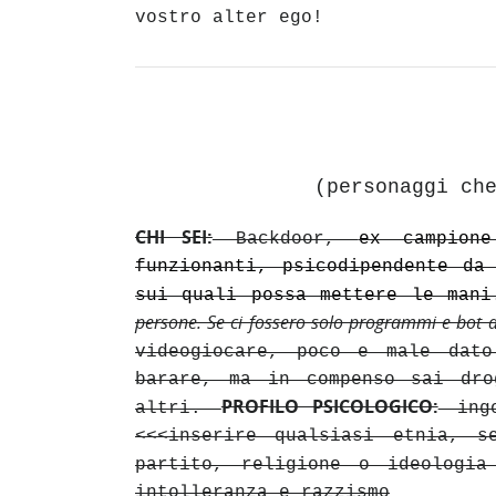
vostro alter ego!
(personaggi ch
CHI SEI:
Backdoor,
ex campion
funzionanti, psicodipendente da
sui quali possa mettere le man
persone. Se ci fossero solo programmi e bot 
videogiocare, poco e male dat
barare, ma in compenso sai dro
PROFILO PSICOLOGICO:
altri.
ingo
<<<inserire qualsiasi etnia, s
partito, religione o ideologi
intolleranza e razzismo