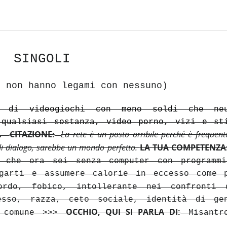
SINGOLI
e non hanno legami con nessuno)
e di videogiochi con meno soldi che neu
 qualsiasi sostanza, video porno, vizi e st
CITAZIONE:
La rete è un posto orribile perché è frequen
i.
di dialogo, sarebbe un mondo perfetto.
LA TUA COMPETENZA
o che ora sei senza computer con programm
garti e assumere calorie in eccesso come 
rdo, fobico, intollerante nei confronti 
esso, razza, ceto sociale, identità di ge
OCCHIO, QUI SI PARLA DI:
a comune >>>
Misantro