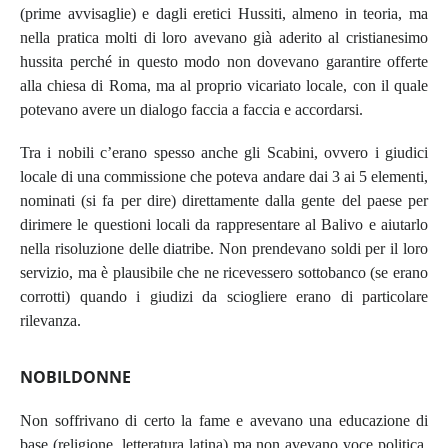
(prime avvisaglie) e dagli eretici Hussiti, almeno in teoria, ma
nella pratica molti di loro avevano già aderito al cristianesimo
hussita perché in questo modo non dovevano garantire offerte
alla chiesa di Roma, ma al proprio vicariato locale, con il quale
potevano avere un dialogo faccia a faccia e accordarsi.
Tra i nobili c’erano spesso anche gli Scabini, ovvero i giudici
locale di una commissione che poteva andare dai 3 ai 5 elementi,
nominati (si fa per dire) direttamente dalla gente del paese per
dirimere le questioni locali da rappresentare al Balivo e aiutarlo
nella risoluzione delle diatribe. Non prendevano soldi per il loro
servizio, ma è plausibile che ne ricevessero sottobanco (se erano
corrotti) quando i giudizi da sciogliere erano di particolare
rilevanza.
NOBILDONNE
Non soffrivano di certo la fame e avevano una educazione di
base (religione, letteratura latina) ma non avevano voce politica,