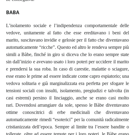
BABA
L’isolamento sociale e l’indipendenza comportamentale delle
vedove, unitamente al fatto che esse ereditavano i beni del
marito, suscitavano invidie e gelosie per il fatto che diventavano
automaticamente “ricche”. Questo ed altro le rendeva sempre più
simili a Bàbe, finché in giro si diceva che lo erano sempre state
sin dall’inizio e avevano usato i loro poteri per uccidere il marito
e prendersi la sua roba.
In caso di carestie, malattie o sciagure,
esse erano le prime ad essere indicate come capro espiatorio; una
vedova solitaria e già marginalizzata era perfetta per sfogare le
tensioni sociali con insulti, isolamento, pregiudizi e talvolta (in
casi estremi) persino il linciaggio, anche se erano casi molto
rari.
Dovendosi arrangiare da sole, spesso le Bàbe diventavano
ottime conoscitrici di erbe medicinali che diventavano
automaticamente rimedi “esoterici” per la comunità radicalmente
cristianizzata dell’epoca. Sempre al limite tra l’essere bandite o
tollerate, oltre ad essere temute per i loro poteri, le Bàbe erano