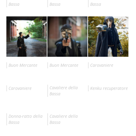
Bassa
Bassa
Bassa
Buon Mercante
Buon Mercante
Carovaniere
Cavaliere della
Carovaniere
Kenku recuperatore
Bassa
Donna-ratto della
Cavaliere della
Bassa
Bassa