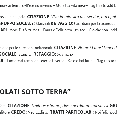
more ai tempi dell’eterno inverno – Mors tua vita mea – Flag this to add
CITAZIONE:
Vivo la mia vita per servire, ma ogni
pezzato dal gelo.
GRUPPO SOCIALE:
RETAGGIO:
Stanziali
Guardiani per la sicurezza
ARI:
Mors Tua Vita Mea – Paura e Delirio tra i ghiacci – Ciò che non ucci
CITAZIONE:
Nome? Lune? Dipend
one per le cure non tradizionali.
SOCIALE:
RETAGGIO:
Stanziali
Sciamano
RI:
L’amore ai tempi dell’eterno inverno – So cos’hai fatto – Flag this to 
OLATI SOTTO TERRA”
CITAZIONE:
Uniti resistiamo, divisi perdiamo noi stessi
GR
’oro.
CREDO:
TRATTI PARTICOLARI:
glitore
Neoluddista.
Noi felici poch