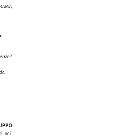
 DRAMA,
de
enze?
add
UPPO
i, noi