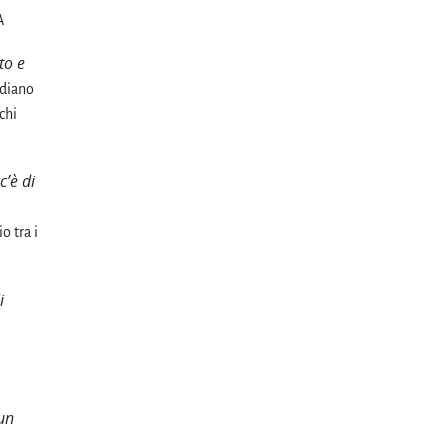
A
to e
diano
chi
c’è di
o tra i
i
un