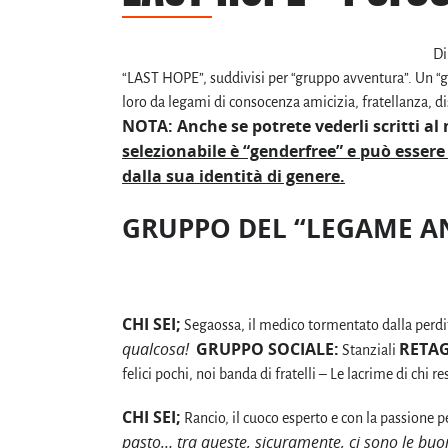
Di
“LAST HOPE”, suddivisi per “gruppo avventura”. Un “g
loro da legami di consocenza amicizia, fratellanza, dis
NOTA: Anche se potrete vederli scritti a
selezionabile è “genderfree” e può esser
dalla sua identità di genere.
GRUPPO DEL “LEGAME A
CHI SEI;
Segaossa, il medico tormentato dalla perdi
qualcosa!
GRUPPO SOCIALE:
RETAG
Stanziali
felici pochi, noi banda di fratelli – Le lacrime di chi 
CHI SEI;
Rancio, il cuoco esperto e con la passione pe
pasto… tra queste, sicuramente, ci sono le buon