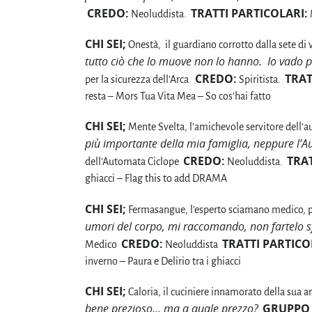
CREDO:
TRATTI PARTICOLARI:
Neoluddista.
CHI SEI;
Onestà, il guardiano corrotto dalla sete di 
tutto ciò che lo muove non lo hanno. Io vado p
CREDO:
TRAT
per la sicurezza dell’Arca
Spiritista.
resta – Mors Tua Vita Mea – So cos’hai fatto
CHI SEI;
Mente Svelta, l’amichevole servitore dell’a
più importante della mia famiglia, neppure l’
CREDO:
TRAT
dell’Automata Ciclope
Neoluddista.
ghiacci – Flag this to add DRAMA
CHI SEI;
Fermasangue, l’esperto sciamano medico, pu
umori del corpo, mi raccomando, non fartelo s
CREDO:
TRATTI PARTICO
Medico
Neoluddista
inverno – Paura e Delirio tra i ghiacci
CHI SEI;
Caloria, il cuciniere innamorato della sua a
bene prezioso… ma a quale prezzo?
GRUPPO 