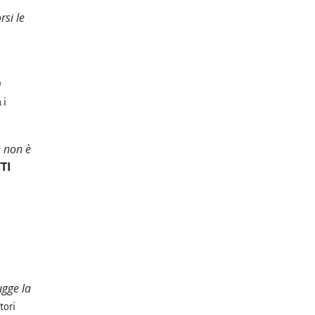
rsi le
O
 i
e non è
TI
ugge la
tori