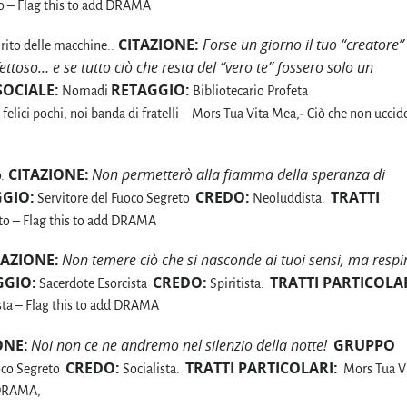
rno – Flag this to add DRAMA
CITAZIONE:
Forse un giorno il tuo “creatore”
irito delle macchine..
ifettoso… e se tutto ciò che resta del “vero te” fossero solo un
OCIALE:
RETAGGIO:
Nomadi
Bibliotecario Profeta
felici pochi, noi banda di fratelli – Mors Tua Vita Mea,- Ciò che non uccid
CITAZIONE:
Non permetterò alla fiamma della speranza di
.
GIO:
CREDO:
TRATTI
Servitore del Fuoco Segreto
Neoluddista.
tto – Flag this to add DRAMA
AZIONE:
Non temere ciò che si nasconde ai tuoi sensi, ma respi
GGIO:
CREDO:
TRATTI PARTICOLAR
Sacerdote Esorcista
Spiritista.
 resta – Flag this to add DRAMA
ONE:
Noi non ce ne andremo nel silenzio della notte!
GRUPPO
CREDO:
TRATTI PARTICOLARI:
oco Segreto
Socialista.
Mors Tua V
d DRAMA,