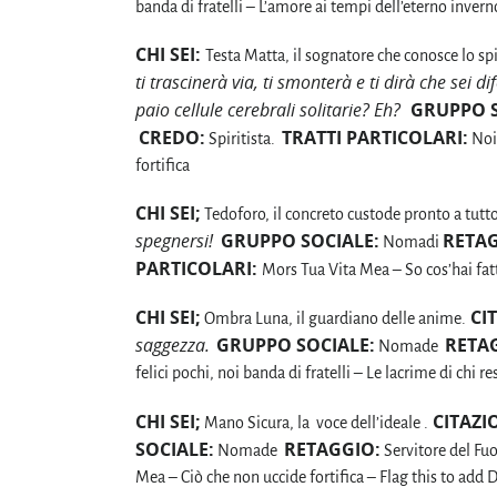
banda di fratelli – L’amore ai tempi dell’eterno inve
CHI SEI:
Testa Matta, il sognatore che conosce lo sp
ti trascinerà via, ti smonterà e ti dirà che sei d
paio cellule cerebrali solitarie? Eh?
GRUPPO S
CREDO:
TRATTI PARTICOLARI:
Spiritista.
Noi 
fortifica
CHI SEI;
Tedoforo, il concreto custode pronto a tutto
spegnersi!
GRUPPO SOCIALE:
RETAG
Nomadi
PARTICOLARI:
Mors Tua Vita Mea – So cos’hai fa
CHI SEI;
CIT
Ombra Luna, il guardiano delle anime.
saggezza.
GRUPPO SOCIALE:
RETA
Nomade
felici pochi, noi banda di fratelli – Le lacrime di chi
CHI SEI;
CITAZI
Mano Sicura, la voce dell’ideale .
SOCIALE:
RETAGGIO:
Nomade
Servitore del Fu
Mea – Ciò che non uccide fortifica – Flag this to ad