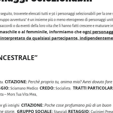
 seguito, troverete elencati tutti e 56 i personaggi selezionabili per la one 
ruppo avventura” è un insieme più o meno eterogeneo di personaggi uniti
accordi o da eventi della loro vita che li hanno fatti crescere e maturare 
l maschile o al femminile, informiamo che o
gni personagg
e interpretato da qualsiasi partecipante, indipendentem
NCESTRALE”
CITAZIONE:
Perchè proprio tu, anima mia? Avrei dovuto fare
ta.
GIO:
CREDO:
TRATTI PARTICOLAR
Sciamano Medico
Socialista.
resta – Mors Tua Vita Mea,
CITAZIONE:
Poche cose profumano più di un buon
r gli intrighi
e storie.
GRUPPO SOCIALE:
RETAGGIO:
Stanziali
Cucinieri Pres