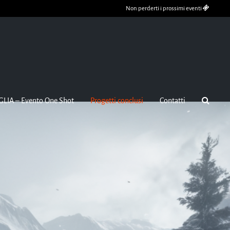
Non perderti i prossimi eventi
GLIA – Evento One Shot
Progetti conclusi
Contatti