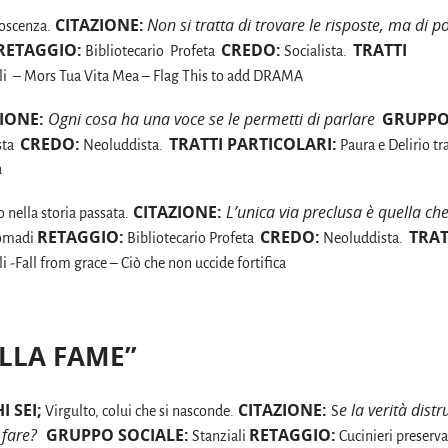
CITAZIONE:
Non si tratta di trovare le risposte, ma di po
noscenza.
RETAGGIO:
CREDO:
TRATTI
Bibliotecario Profeta
Socialista.
telli – Mors Tua Vita Mea – Flag This to add DRAMA
IONE:
Ogni cosa ha una voce se le permetti di parlare
GRUPP
CREDO:
TRATTI PARTICOLARI:
sta
Neoluddista.
Paura e Delirio tra
a
CITAZIONE:
L’unica via preclusa è quella ch
 nella storia passata.
RETAGGIO:
CREDO:
TRAT
madi
Bibliotecario Profeta
Neoluddista.
li -Fall from grace – Ciò che non uccide fortifica
LLA FAME”
I SEI;
CITAZIONE:
e la verità distr
Virgulto, colui che si nasconde.
S
 fare?
GRUPPO SOCIALE:
RETAGGIO:
Stanziali
Cucinieri preserva