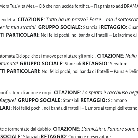
Mors Tua Vita Mea – Ciò che non uccide fortifica – Flag this to add DRAM
CITAZIONE:
Tutto ha un prezzo? Forse… ma il sottoscrit
vendetta.
er la mia strada!
GRUPPO SOCIALE:
RETAGGIO:
Stanziali
Guar
TI PARTICOLARI:
Noi felici pochi, noi banda di fratelli – Le lacrime di 
CITAZIONE:
Nulla 
utomata Ciclope che si muove per aiutare gli amici.
Automata!
GRUPPO SOCIALE:
RETAGGIO:
Stanziali
Servitore
TI PARTICOLARI:
Noi felici pochi, noi banda di fratelli – Paura e Deliri
CITAZIONE:
Lo spirito
è racchiuso negl
rificatore di anime e corpi.
fuggire!
GRUPPO SOCIALE:
RETAGGIO:
Stanziali
Sciamano
LARI:
Noi felici pochi, noi banda di fratelli – L’amore ai tempi dell’eterno
CITAZIONE:
L’amicizia e l’amore sono 
rte e tormentato dal dubbio.
SOCIALE:
RETAGGIO:
Stanziali
Cuciniere preservatore