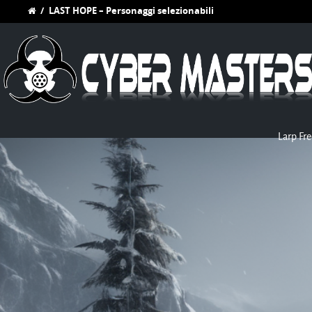
/
LAST HOPE – Personaggi selezionabili
Larp Fre