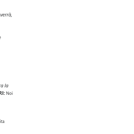
 verrà,
e
ra la
I:
Noi
ita