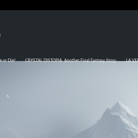
e or Die!
CRYSTAL DISTOPIA: Another Final Fantasy Story
LA VE