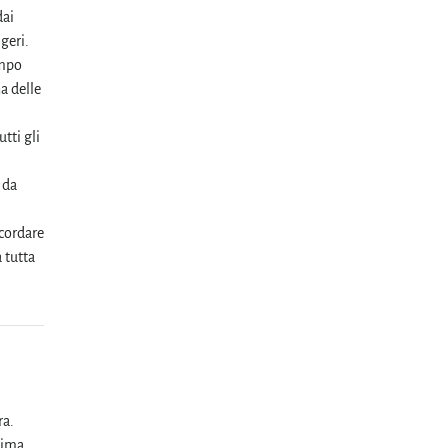
dai
geri.
empo
a delle
tti gli
 da
icordare
 tutta
ra.
sima