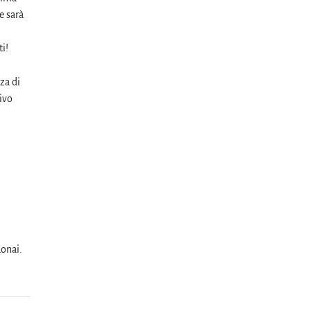
e sarà
ti!
za di
ivo
donai.