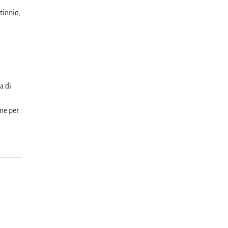
tinnio,
a di
ene per