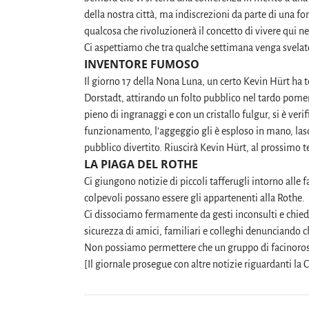
della nostra città, ma indiscrezioni da parte di una f
qualcosa che rivoluzionerà il concetto di vivere qui ne
Ci aspettiamo che tra qualche settimana venga svelato 
INVENTORE FUMOSO
Il giorno 17 della Nona Luna, un certo Kevin Hürt ha t
Dorstadt, attirando un folto pubblico nel tardo pomer
pieno di ingranaggi e con un cristallo fulgur, si è verif
funzionamento, l’aggeggio gli è esploso in mano, lasci
pubblico divertito. Riuscirà Kevin Hürt, al prossimo 
LA PIAGA DEL ROTHE
Ci giungono notizie di piccoli tafferugli intorno alle
colpevoli possano essere gli appartenenti alla Rothe.
Ci dissociamo fermamente da gesti inconsulti e chied
sicurezza di amici, familiari e colleghi denunciando 
Non possiamo permettere che un gruppo di facinorosi se
[Il giornale prosegue con altre notizie riguardanti la C