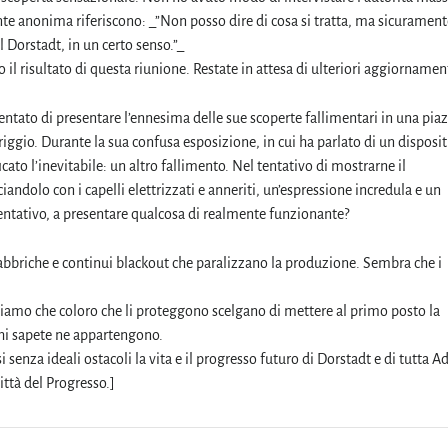
onte anonima riferiscono: _”Non posso dire di cosa si tratta, ma sicurament
l Dorstadt, in un certo senso.”_
il risultato di questa riunione. Restate in attesa di ulteriori aggiornamen
entato di presentare l’ennesima delle sue scoperte fallimentari in una piaz
iggio. Durante la sua confusa esposizione, in cui ha parlato di un disposit
icato l’inevitabile: un altro fallimento. Nel tentativo di mostrarne il
andolo con i capelli elettrizzati e anneriti, un’espressione incredula e un
tentativo, a presentare qualcosa di realmente funzionante?
 fabbriche e continui blackout che paralizzano la produzione. Sembra che i
iamo che coloro che li proteggono scelgano di mettere al primo posto la
chi sapete ne appartengono.
nza ideali ostacoli la vita e il progresso futuro di Dorstadt e di tutta A
ittà del Progresso.]