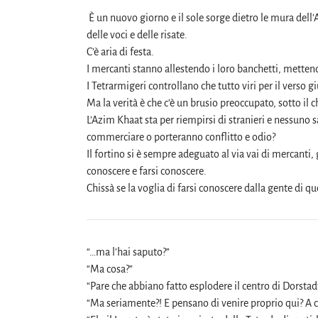
È un nuovo giorno e il sole sorge dietro le mura dell
delle voci e delle risate.
C’è aria di festa.
I mercanti stanno allestendo i loro banchetti, metten
I Tetrarmigeri controllano che tutto viri per il verso gi
Ma la verità è che c’è un brusio preoccupato, sotto il c
L’Azim Khaat sta per riempirsi di stranieri e nessuno
commerciare o porteranno conflitto e odio?
Il fortino si è sempre adeguato al via vai di mercanti,
conoscere e farsi conoscere.
Chissà se la voglia di farsi conoscere dalla gente di qu
“…ma l’hai saputo?”
“Ma cosa?”
“Pare che abbiano fatto esplodere il centro di Dorstad
“Ma seriamente?! E pensano di venire proprio qui? A c