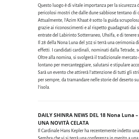
Questo luogo è di vitale importanza per la sicurezza di
pericolosi mostri che dalle dune sabbiose tentano di o
Attualmente, l’Azim Khaat è sotto la guida scrupolosa
grazie ai riconoscimenti e al rispetto guadagnati dai 
entrate del Labirinto Sotterraneo, Uhsìfa, e di tenere 
Il 28 della Nona Luna del 302 si terrà una cerimonia 
effetti. I candidati cardinali, nominati dalla Tetra
Oltre alla nomina, si svolgerà il tradizionale mercato
lontano per mercanteggiare, salutarsi e stipulare acco
Sarà un evento che attirerà l’attenzione di tutti gli s
per sempre, da tramandare nelle storie del deserto su
l’isola.
DAILY SHINRA NEWS DEL 18 Nona Luna 
UNA NOVITÀ CELATA
Il Cardinale Hans Kepler ha recentemente indetto una 
Sembra che vi si terrà una conferenza in merito a un