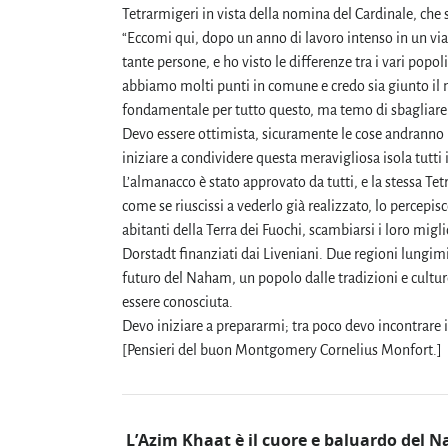
Tetrarmigeri in vista della nomina del Cardinale, che 
“Eccomi qui, dopo un anno di lavoro intenso in un v
tante persone, e ho visto le differenze tra i vari po
abbiamo molti punti in comune e credo sia giunto il m
fondamentale per tutto questo, ma temo di sbagliare… 
Devo essere ottimista, sicuramente le cose andranno 
iniziare a condividere questa meravigliosa isola tutti
L’almanacco è stato approvato da tutti, e la stessa Te
come se riuscissi a vederlo già realizzato, lo percepis
abitanti della Terra dei Fuochi, scambiarsi i loro migli
Dorstadt finanziati dai Liveniani. Due regioni lungim
futuro del Naham, un popolo dalle tradizioni e cultur
essere conosciuta.
Devo iniziare a prepararmi; tra poco devo incontrare 
[Pensieri del buon Montgomery Cornelius Monfort.]
L’Azim Khaat è il cuore e baluardo del 