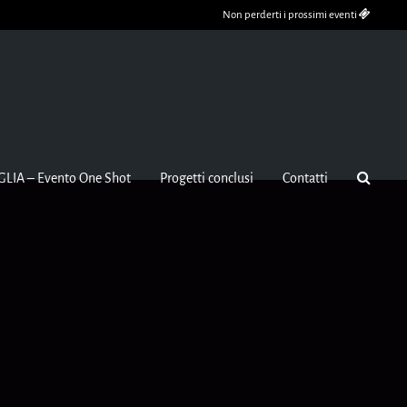
Non perderti i prossimi eventi
GLIA – Evento One Shot
Progetti conclusi
Contatti