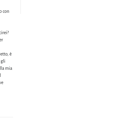
o con
irei?
er
etto, è
 gli
ella mia
l
ve