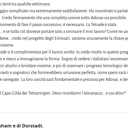
si terrà tra qualche settimana.
iaggio complicato ma estremamente soddisfacente. Ho incontrato e parlat
poli. Credo fermamente che una completa unione sotto Adonai sia possibile;
omento di fare il passo successivo, è necessario. La Tetrade è stata
e se tutto ciò dovesse portare solo a sminuire il mio lavoro? Come ne usc
bene… credo nel progetto degli Emissari, saranno sicuramente la chiave p
 insieme.
trade si è complimentata per il lavoro svolto. Io credo molto in questo prog
co e riesco a immaginarne la forma. Sogno di vedere i Valistiani incontrare
ori alcolici e brindare insieme, e poi di osservare i progressi tecnologici d
iranti e sognatrici che formerebbero un’unione perfetta, come spero sarà i
e variegate. La loro unicità sarà fondamentale e preziosa per Adonai, e de
il Capo Gilda dei Tetrarmigeri. Devo ricordarmi l’almanacco… e cos’altro?”
Naham e di Dorstadt.