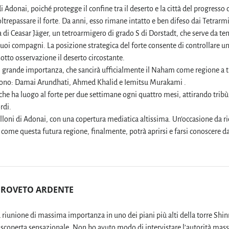
 Adonai, poiché protegge il confine tra il deserto e la città del progresso 
ltrepassare il forte. Da anni, esso rimane intatto e ben difeso dai Tetrarmi
 di Ceasar Jäger, un tetroarmigero di grado S di Dorstadt, che serve da t
suoi compagni. La posizione strategica del forte consente di controllare un
sotto osservazione il deserto circostante.
di grande importanza, che sancirà ufficialmente il Naham come regione a tu
de, sono: Damai Arundhati, Ahmed Khalid e Iemitsu Murakami .
 che ha luogo al forte per due settimane ogni quattro mesi, attirando tribù
rdi.
trilloni di Adonai, con una copertura mediatica altissima. Un’occasione da r
 come questa futura regione, finalmente, potrà aprirsi e farsi conoscere da
– ROVETO ARDENTE
riunione di massima importanza in uno dei piani più alti della torre Shin
a scoperta sensazionale. Non ho avuto modo di intervistare l’autorità mas