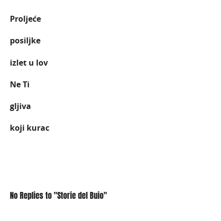
Proljeće
posiljke
izlet u lov
Ne Ti
gljiva
koji kurac
No Replies to "Storie del Buio"