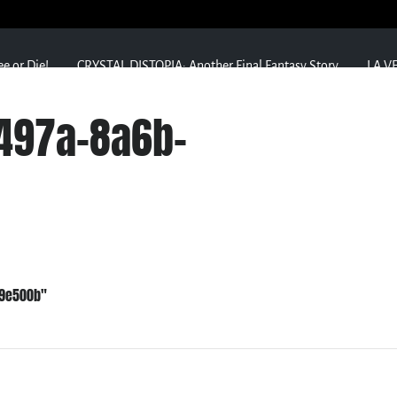
ee or Die!
CRYSTAL DISTOPIA: Another Final Fantasy Story
LA VE
497a-8a6b-
89e500b"