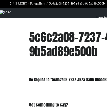
/
BRIGHT – Fotogallery
/
5c6c2a08-7237-497a-8a6b-9b5ad89e500b
Larp Fr
5c6c2a08-7237-
9b5ad89e500b
No Replies to "5c6c2a08-7237-497a-8a6b-9b5ad
Got something to say?