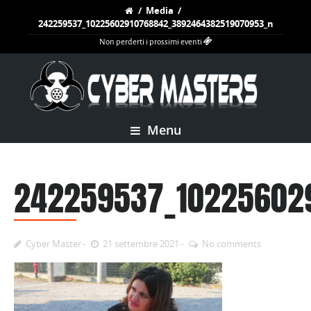
/
Media
/
242259537_10225602910768842_3892464382519070953_n
Non perderti i prossimi eventi
Menu
242259537_10225602
Cyber Master
21 settembre 2021
No comments