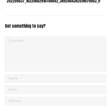
"242259537_10225602910768842_3892464382519070953_n"
Got something to say?