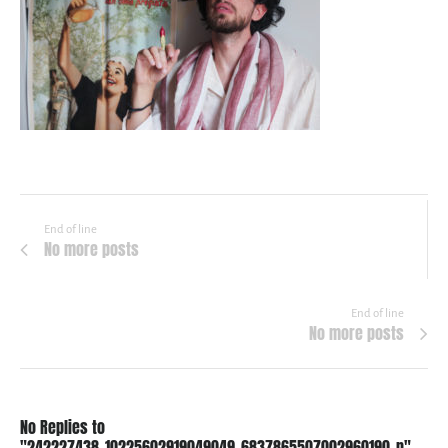
End of line
No more posts
End of line
No more posts
No Replies to
"242227438_10225602919049049_6837865507002960190_n"