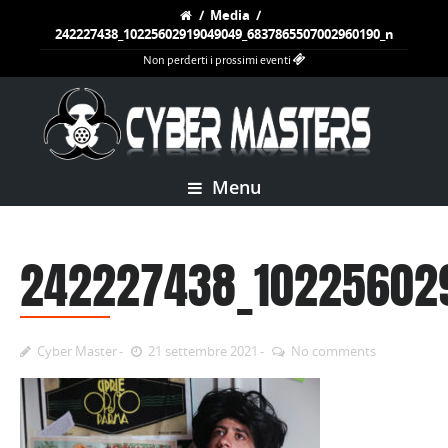
/
Media
/
242227438_10225602919049049_6837865507002960190_n
Non perderti i prossimi eventi
Menu
242227438_10225602
Cyber Master
21 settembre 2021
No comments