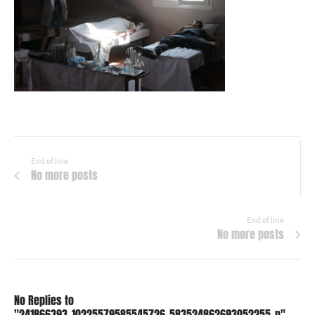
End of line
No more posts
End of line
No more posts
No Replies to
"241866393_10225579585545726_583524862693052255_n"