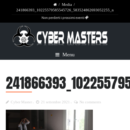
/
Media
/
241866393_10225579585545726_583524862693052255_n
Non perderti i prossimi eventi
Menu
241866393_10225579
Cyber Master
21 settembre 2021
No comments