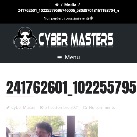
/
Media
/
241762601_10225579596746006_530387013161193704_n
Non perderti i prossimi eventi
Menu
241762601_102255795
Cyber Master
21 settembre 2021
No comments