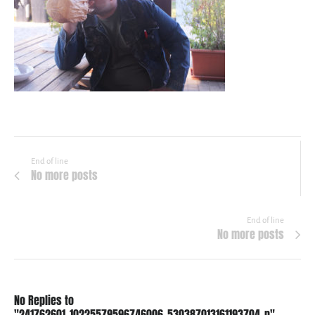
End of line
No more posts
End of line
No more posts
No Replies to
"241762601_10225579596746006_530387013161193704_n"