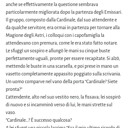
anche se effettivamente la questione sembrava
particolarmente migliorata dopo la partenza degli Emissari.
Il gruppo, composto dalla Cardinale, dal suo attendente e
da qualche servitore, era ormai in partenza per tornare alla
Magione degli Astri, i colloqui con i capofamiglia la
attendevano con premura, come le era stato fatto notare.
Le sfuggì un sospiro e allungò le mani su cinque buste
perfettamente uguali, pronte per essere recapitate. Si alzò,
mettendo le buste in una scarsella, e poi prese in mano un
vasetto completamente appassito poggiato sulla scrivania.
Un uomo comparve nel vano della porta “Cardinale? Siete
pronta?”
L’attendente, alto nel suo vestito nero, la fissava; lei sospirò
di nuovo e si incamminò verso di lui, le mani strette sul
vaso.
“Cardinale…? È successo qualcosa?
A lei sfuggì una piccola lacrima “Era il mio ultimo ricordo di