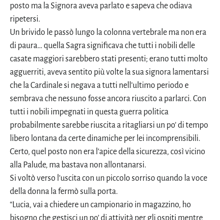
posto ma la Signora aveva parlato e sapeva che odiava
ripetersi.
Un brivido le passò lungo la colonna vertebrale ma non era
di paura… quella Sagra significava che tutti i nobili delle
casate maggiori sarebbero stati presenti; erano tutti molto
agguerriti, aveva sentito più volte la sua signora lamentarsi
che la Cardinale si negava a tutti nell’ultimo periodo e
sembrava che nessuno fosse ancora riuscito a parlarci. Con
tutti i nobili impegnati in questa guerra politica
probabilmente sarebbe riuscita a ritagliarsi un po’ di tempo
libero lontana da certe dinamiche per lei incomprensibili.
Certo, quel posto non era l’apice della sicurezza, così vicino
alla Palude, ma bastava non allontanarsi.
Si voltò verso l’uscita con un piccolo sorriso quando la voce
della donna la fermò sulla porta.
“Lucia, vai a chiedere un campionario in magazzino, ho
bisogno che gestisci un po’ di attività per gli ospiti mentre