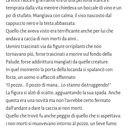
La voce rauca e graffiante era di una persona stanca e
temprata dalla vita mentre chiedeva un boccale di vino e un
po’ di stufato. Mangiava con calma, il viso nascosto dal
cappuccio nero e la testa abbassata.
Quello che aveva visto era terrificante anche per lui che
andava a caccia di non morti da anni…
Uomini trascinati via da figure orripilanti che non
tornavano più, forse trascinati a morire sul fondo della
Palude, forse addirittura mangiati da quelle creature.
In quel momento la porta della locanda si spalancò con
forza, un uomo si affacciò affannato
“Il pozzo… Il pozzo di mana… Lo stanno distruggendo!”
La figura si alzò di scatto, agguantando la sua spada. Anche
questa era una novità ma non l’avrebbe certo fermato
dall’andare a dare la caccia ai non morti.
Quello che trovò fu anche peggio di quello che si aspettava:
i non morti si muovevano intorno al pozzo, un lieve fumo